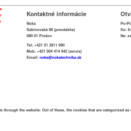
ss
Kontaktné informácie
Otv
e
s
Noka
Po-Pi
Sabinovská 88 (prevádzka)
So: 8
080 01 Prešov
Ne: z
Tel: +421 51 3811 990
Mob: +421 904 414 942 (servis)
Email:
noka@nokatechnika.sk
 through the website. Out of these, the cookies that are categorized as 