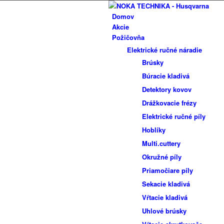
Domov
Akcie
Požičovňa
Elektrické ručné náradie
Brúsky
Búracie kladivá
Detektory kovov
Drážkovacie frézy
Elektrické ručné píly
Hoblíky
Multi.cuttery
Okružné píly
Priamočiare píly
Sekacie kladivá
Vŕtacie kladivá
Uhlové brúsky